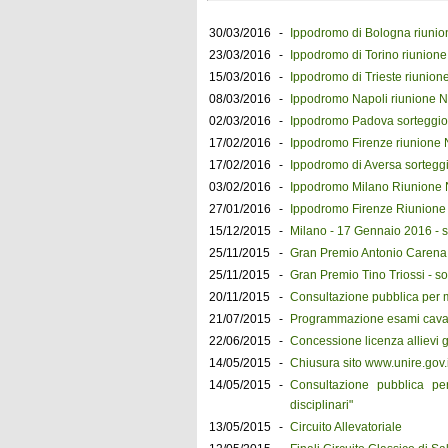
30/03/2016
-
Ippodromo di Bologna riunio
23/03/2016
-
Ippodromo di Torino riunione
15/03/2016
-
Ippodromo di Trieste riunion
08/03/2016
-
Ippodromo Napoli riunione N
02/03/2016
-
Ippodromo Padova sorteggio 
17/02/2016
-
Ippodromo Firenze riunione 
17/02/2016
-
Ippodromo di Aversa sorteggi
03/02/2016
-
Ippodromo Milano Riunione N
27/01/2016
-
Ippodromo Firenze Riunione 
15/12/2015
-
Milano - 17 Gennaio 2016 - so
25/11/2015
-
Gran Premio Antonio Carena -
25/11/2015
-
Gran Premio Tino Triossi - so
20/11/2015
-
Consultazione pubblica per 
21/07/2015
-
Programmazione esami cavalie
22/06/2015
-
Concessione licenza allievi g
14/05/2015
-
Chiusura sito www.unire.gov.i
14/05/2015
-
Consultazione pubblica per
disciplinari"
13/05/2015
-
Circuito Allevatoriale