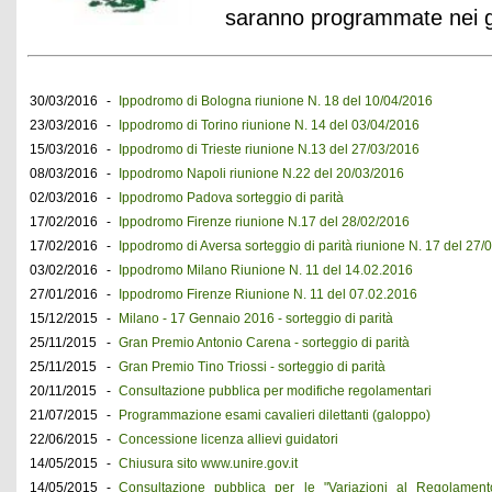
saranno programmate nei gi
30/03/2016
-
Ippodromo di Bologna riunione N. 18 del 10/04/2016
23/03/2016
-
Ippodromo di Torino riunione N. 14 del 03/04/2016
15/03/2016
-
Ippodromo di Trieste riunione N.13 del 27/03/2016
08/03/2016
-
Ippodromo Napoli riunione N.22 del 20/03/2016
02/03/2016
-
Ippodromo Padova sorteggio di parità
17/02/2016
-
Ippodromo Firenze riunione N.17 del 28/02/2016
17/02/2016
-
Ippodromo di Aversa sorteggio di parità riunione N. 17 del 27/
03/02/2016
-
Ippodromo Milano Riunione N. 11 del 14.02.2016
27/01/2016
-
Ippodromo Firenze Riunione N. 11 del 07.02.2016
15/12/2015
-
Milano - 17 Gennaio 2016 - sorteggio di parità
25/11/2015
-
Gran Premio Antonio Carena - sorteggio di parità
25/11/2015
-
Gran Premio Tino Triossi - sorteggio di parità
20/11/2015
-
Consultazione pubblica per modifiche regolamentari
21/07/2015
-
Programmazione esami cavalieri dilettanti (galoppo)
22/06/2015
-
Concessione licenza allievi guidatori
14/05/2015
-
Chiusura sito www.unire.gov.it
14/05/2015
-
Consultazione pubblica per le "Variazioni al Regolamento