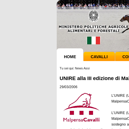
HOME
CAVALLI
CO
Tu sei qui:
News Assi
UNIRE alla III edizione di M
29/03/2006
L’UNIRE (U
MalpensaCav
L’UNIRE (U
MalpensaCa
sostegno al