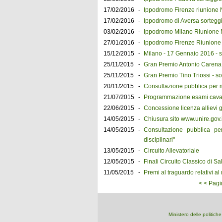
17/02/2016
-
Ippodromo Firenze riunione 
17/02/2016
-
Ippodromo di Aversa sorteggi
03/02/2016
-
Ippodromo Milano Riunione N
27/01/2016
-
Ippodromo Firenze Riunione 
15/12/2015
-
Milano - 17 Gennaio 2016 - so
25/11/2015
-
Gran Premio Antonio Carena -
25/11/2015
-
Gran Premio Tino Triossi - so
20/11/2015
-
Consultazione pubblica per 
21/07/2015
-
Programmazione esami cavalie
22/06/2015
-
Concessione licenza allievi g
14/05/2015
-
Chiusura sito www.unire.gov.i
14/05/2015
-
Consultazione pubblica per
disciplinari"
13/05/2015
-
Circuito Allevatoriale
12/05/2015
-
Finali Circuito Classico di Sa
11/05/2015
-
Premi al traguardo relativi a
< < Pagi
Ministero delle politich