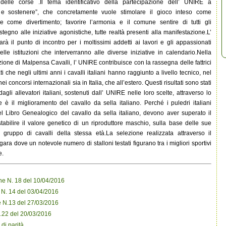
delle corse .Il tema identificativo della partecipazione dell’ UNIRE a
e e sostenere”, che concretamente vuole stimolare il gioco inteso come
come divertimento; favorire l’armonia e il comune sentire di tutti gli
tegno alle iniziative agonistiche, tutte realtà presenti alla manifestazione.L’
 il punto di incontro per i moltissimi addetti ai lavori e gli appassionati
le istituzioni che interverranno alle diverse iniziative in calendario.Nella
izione di Malpensa Cavalli, l’ UNIRE contribuisce con la rassegna delle fattrici
ati che negli ultimi anni i cavalli italiani hanno raggiunto a livello tecnico, nel
i concorsi internazionali sia in Italia, che all’estero. Questi risultati sono stati
gli allevatori italiani, sostenuti dall’ UNIRE nelle loro scelte, attraverso lo
 è il miglioramento del cavallo da sella italiano. Perché i puledri italiani
el Libro Genealogico del cavallo da sella italiano, devono aver superato il
stabilire il valore genetico di un riproduttore maschio, sulla base delle sue
gruppo di cavalli della stessa età.La selezione realizzata attraverso il
ra dove un notevole numero di stalloni testati figurano tra i migliori sportivi
e.
ne N. 18 del 10/04/2016
 N. 14 del 03/04/2016
e N.13 del 27/03/2016
.22 del 20/03/2016
di parità