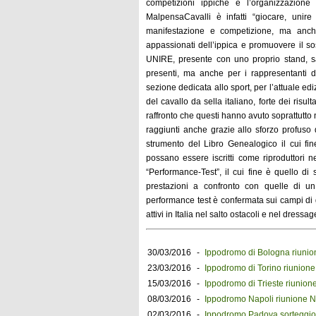
competizioni ippiche e l’organizzazione 
MalpensaCavalli è infatti “giocare, unir
manifestazione e competizione, ma anche 
appassionati dell’ippica e promuovere il sos
UNIRE, presente con uno proprio stand, sarà
presenti, ma anche per i rappresentanti del
sezione dedicata allo sport, per l’attuale ed
del cavallo da sella italiano, forte dei risult
raffronto che questi hanno avuto soprattutto ne
raggiunti anche grazie allo sforzo profuso da
strumento del Libro Genealogico il cui fine
possano essere iscritti come riproduttori n
“Performance-Test”, il cui fine è quello di 
prestazioni a confronto con quelle di un 
performance test è confermata sui campi di ga
attivi in Italia nel salto ostacoli e nel dressag
30/03/2016
-
Ippodromo di Bologna riunio
23/03/2016
-
Ippodromo di Torino riunione
15/03/2016
-
Ippodromo di Trieste riunion
08/03/2016
-
Ippodromo Napoli riunione N
02/03/2016
-
Ippodromo Padova sorteggio 