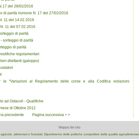
N.17 del 28/02/2016
o di parità riunione N. 17 del 27/02/2016
. 11 del 14.02.2016
N. 11 del 07.02.2016
rteggio di parità
 sorteggio di parità
rteggio di parità
modifiche regolamentari
ri dilettanti (galoppo)
uidatori
t
 le "Variazioni al Regolamento delle corse e alla Codifica violazioni
lto ad Ostacoli - Qualifiche
l mese di Ottobre 2012
na precedente
Pagina successiva > >
Mappa del sito
e agricole, alimentari e forestali, Dipartimento delle politiche competitive della qualità agroalimenta