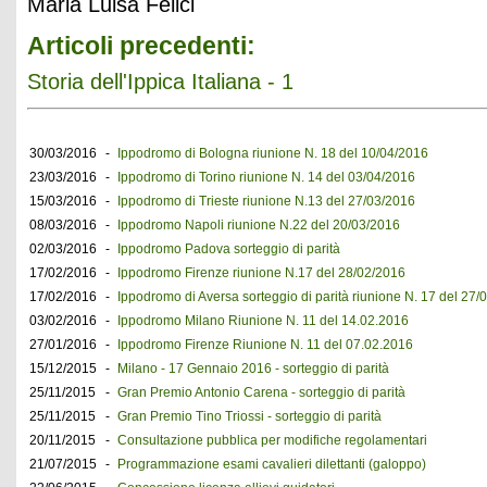
Maria Luisa Felici
Articoli precedenti:
Storia dell'Ippica Italiana - 1
30/03/2016
-
Ippodromo di Bologna riunione N. 18 del 10/04/2016
23/03/2016
-
Ippodromo di Torino riunione N. 14 del 03/04/2016
15/03/2016
-
Ippodromo di Trieste riunione N.13 del 27/03/2016
08/03/2016
-
Ippodromo Napoli riunione N.22 del 20/03/2016
02/03/2016
-
Ippodromo Padova sorteggio di parità
17/02/2016
-
Ippodromo Firenze riunione N.17 del 28/02/2016
17/02/2016
-
Ippodromo di Aversa sorteggio di parità riunione N. 17 del 27/
03/02/2016
-
Ippodromo Milano Riunione N. 11 del 14.02.2016
27/01/2016
-
Ippodromo Firenze Riunione N. 11 del 07.02.2016
15/12/2015
-
Milano - 17 Gennaio 2016 - sorteggio di parità
25/11/2015
-
Gran Premio Antonio Carena - sorteggio di parità
25/11/2015
-
Gran Premio Tino Triossi - sorteggio di parità
20/11/2015
-
Consultazione pubblica per modifiche regolamentari
21/07/2015
-
Programmazione esami cavalieri dilettanti (galoppo)