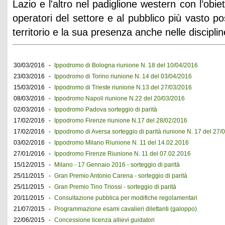
Lazio e l'altro nel padiglione western con l’obiet
operatori del settore e al pubblico più vasto poss
territorio e la sua presenza anche nelle disciplin
30/03/2016
-
Ippodromo di Bologna riunione N. 18 del 10/04/2016
23/03/2016
-
Ippodromo di Torino riunione N. 14 del 03/04/2016
15/03/2016
-
Ippodromo di Trieste riunione N.13 del 27/03/2016
08/03/2016
-
Ippodromo Napoli riunione N.22 del 20/03/2016
02/03/2016
-
Ippodromo Padova sorteggio di parità
17/02/2016
-
Ippodromo Firenze riunione N.17 del 28/02/2016
17/02/2016
-
Ippodromo di Aversa sorteggio di parità riunione N. 17 del 27/
03/02/2016
-
Ippodromo Milano Riunione N. 11 del 14.02.2016
27/01/2016
-
Ippodromo Firenze Riunione N. 11 del 07.02.2016
15/12/2015
-
Milano - 17 Gennaio 2016 - sorteggio di parità
25/11/2015
-
Gran Premio Antonio Carena - sorteggio di parità
25/11/2015
-
Gran Premio Tino Triossi - sorteggio di parità
20/11/2015
-
Consultazione pubblica per modifiche regolamentari
21/07/2015
-
Programmazione esami cavalieri dilettanti (galoppo)
22/06/2015
-
Concessione licenza allievi guidatori