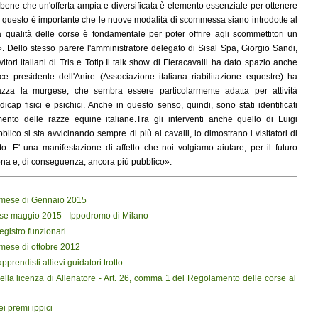
ene che un'offerta ampia e diversificata è elemento essenziale per ottenere
er questo è importante che le nuove modalità di scommessa siano introdotte al
 qualità delle corse è fondamentale per poter offrire agli scommettitori un
. Dello stesso parere l'amministratore delegato di Sisal Spa, Giorgio Sandi,
tori italiani di Tris e Totip.Il talk show di Fieracavalli ha dato spazio anche
vice presidente dell'Anire (Associazione italiana riabilitazione equestre) ha
azza la murgese, che sembra essere particolarmente adatta per attività
cap fisici e psichici. Anche in questo senso, quindi, sono stati identificati
amento delle razze equine italiane.Tra gli interventi anche quello di Luigi
bblico si sta avvicinando sempre di più ai cavalli, lo dimostrano i visitatori di
. E' una manifestazione di affetto che noi volgiamo aiutare, per il futuro
ona e, di conseguenza, ancora più pubblico».
al mese di Gennaio 2015
orse maggio 2015 - Ippodromo di Milano
egistro funzionari
l mese di ottobre 2012
prendisti allievi guidatori trotto
della licenza di Allenatore - Art. 26, comma 1 del Regolamento delle corse al
i premi ippici