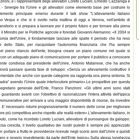
zironi, e i rappresentanti degli allevatori Loreto Luciani, Ernesto Cazzaniga e
inergie tra l'Unire e gli allevatori come elemento base per costruire lo
'elemento principale emerso durante il talk show "L'allevamento italiano
uno Vespa e che si è svolto nella mattina di oggi a Verona, nell'ambito di
nsitorio e si prepara a lavorare per il proprio futuro e per tornare alla piena
 Ministro per le Politiche agricole e forestali Giovanni Alemanno: «Il 2004 si
omia dell'Unire, è fondamentale lasciare alle spalle il periodo che ha reso
e dello Stato, per riacquistare l'autonomia finanziaria che l'ha sempre
 del pieno rilancio dell'ente, bisogna creare un piano comune nel quale si
lo con un adeguato piano di comunicazione per portare il pubblico a conoscere
mente condivisa dal presidente dell'Unire, Antonio Matarrese, che ha anche
i dovrà passare questa fase di sviluppo: «Senza un allevamento costruttivo il
amentale che anche con queste categorie sia raggiunta una piena sintonia. Si
quadra" avendo l'Unire quale interlocutore primario».Le prospettive per questa
egretario generale dell'Ente, Franco Panzironi: «Gli ultimi anni sono stati
guardando avanti con l'obiettivo di razionalizzare l'intera attività dell'ippica
 remunerative per arrivare a una maggior disponibilità di risorse, da investire
la. E' necessario ridurre progressivamente il numero delle corse per migliorare
re più competitiva anche rispetto alle realtà estere».L'allevamento italiano, in
tributo, come ha ricordato Loreto Luciani, allevatore di purosangue da galoppo:
isa crescita, il livello qualitativo dei nostri puledri è sempre più apprezzato
 portare a frutto le provvidenze ricevute negli scorsi anni dall'Unire e quindi
ero e proprio investimento da parte dell'Ente ippico».Sulla stessa lunghezza