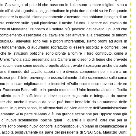
rnesto Cazzaniga: «I puledri che nascono in Italia sono sempre migliori, sino a
to all'attività agonistica, oggi debuttano in pista due puledri su tre.Per quanto
rementare la qualità, siamo pienamente d'accordo, ma abbiamo bisogno di un
e certezze sulle quali pianificare il nostro futuro». Il settore del cavallo da
i di Medelana: «Il nostro è il settore più "poetico" del cavallo, i puledri che
 complemento essenziale del cavaliere per arrivare alla creazione di binomi
bili.Gli allevatori sono veri e propri imprenditori, siamo pronti ad agire in
è fondamentale, ci auguriamo soprattutto di essere ascoltati e compresi, per
che le istituzioni politiche sono pronte a fornire il loro contributo, come a
e Unire: "E' già stato presentato alla Camera un disegno di legge che prevede
devo sottolineare come questo progetto abbia trovato il sostegno anche da parte
 come il mondo del cavallo sappia unire diverse componenti per mirare a un
 risorse per l'Unire provengono essenzialmente dalle scommesse sulle corse
sono necessari miglioramenti e incentivi: «Dalle scommesse devono arrivare
n. Francesco Baldarelli - e in questo momento l'Unire incontra alcune difficoltà
le offerta non è sufficiente e deve essere migliorata e integrata da nuove
are che anche il cavallo da sella può trarre beneficio da un aumento delle
nti, in questo senso, le affermazioni del vice direttore dell'Amministrazione
lemanno: «Da parte di Aams vi è una grande attenzione per l'ippica: sono già
ne di nuove scommesse ippiche quali il quarté e il quinté, oltre che per la
ltre sono previsti nuovi concorsi a pronostico, e un piano di comunicazione a
 accolta positivamente da parte del presidente di SNAI Spa, Maurizio Ughi: