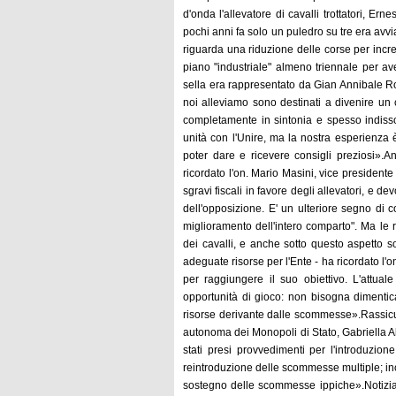
d'onda l'allevatore di cavalli trottatori, E
pochi anni fa solo un puledro su tre era avvia
riguarda una riduzione delle corse per inc
piano "industriale" almeno triennale per aver
sella era rappresentato da Gian Annibale Ross
noi alleviamo sono destinati a divenire un
completamente in sintonia e spesso indissolu
unità con l'Unire, ma la nostra esperienza 
poter dare e ricevere consigli preziosi».An
ricordato l'on. Mario Masini, vice president
sgravi fiscali in favore degli allevatori, e 
dell'opposizione. E' un ulteriore segno di
miglioramento dell'intero comparto". Ma le
dei cavalli, e anche sotto questo aspetto 
adeguate risorse per l'Ente - ha ricordato l'o
per raggiungere il suo obiettivo. L'attua
opportunità di gioco: non bisogna dimentic
risorse derivante dalle scommesse».Rassicura
autonoma dei Monopoli di Stato, Gabriella A
stati presi provvedimenti per l'introduzio
reintroduzione delle scommesse multiple; ino
sostegno delle scommesse ippiche».Notizia