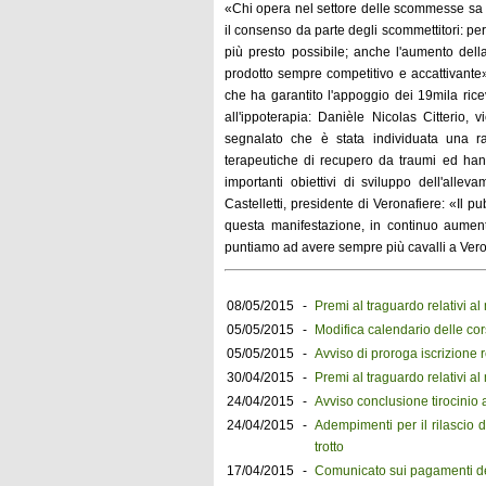
«Chi opera nel settore delle scommesse sa b
il consenso da parte degli scommettitori: p
più presto possibile; anche l'aumento della
prodotto sempre competitivo e accattivante»
che ha garantito l'appoggio dei 19mila ricevi
all'ippoterapia: Danièle Nicolas Citterio, 
segnalato che è stata individuata una r
terapeutiche di recupero da traumi ed handi
importanti obiettivi di sviluppo dell'allev
Castelletti, presidente di Veronafiere: «Il pu
questa manifestazione, in continuo aumento
puntiamo ad avere sempre più cavalli a Ver
08/05/2015
-
Premi al traguardo relativi 
05/05/2015
-
Modifica calendario delle c
05/05/2015
-
Avviso di proroga iscrizione r
30/04/2015
-
Premi al traguardo relativi a
24/04/2015
-
Avviso conclusione tirocinio ap
24/04/2015
-
Adempimenti per il rilascio 
trotto
17/04/2015
-
Comunicato sui pagamenti de