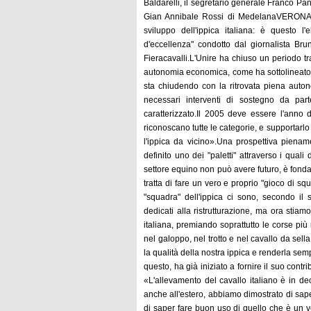
Baldarelli, il segretario generale Franco Pan
Gian Annibale Rossi di MedelanaVERONA - S
sviluppo dell'ippica italiana: è questo l
d'eccellenza" condotto dal giornalista Br
Fieracavalli.L'Unire ha chiuso un periodo tra
autonomia economica, come ha sottolineato il
sta chiudendo con la ritrovata piena auton
necessari interventi di sostegno da part
caratterizzato.Il 2005 deve essere l'anno
riconoscano tutte le categorie, e supportar
l'ippica da vicino».Una prospettiva piena
definito uno dei "paletti" attraverso i qual
settore equino non può avere futuro, è fond
tratta di fare un vero e proprio "gioco di s
"squadra" dell'ippica ci sono, secondo il s
dedicati alla ristrutturazione, ma ora stiamo 
italiana, premiando soprattutto le corse più
nel galoppo, nel trotto e nel cavallo da sel
la qualità della nostra ippica e renderla semp
questo, ha già iniziato a fornire il suo con
«L'allevamento del cavallo italiano è in dec
anche all'estero, abbiamo dimostrato di saper
di saper fare buon uso di quello che è un v