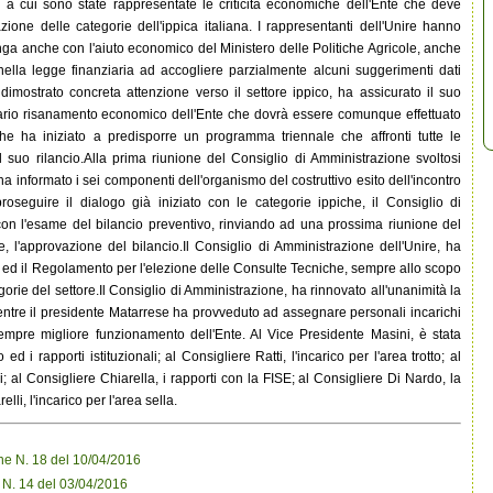
 a cui sono state rappresentate le criticità economiche dell'Ente che deve
zione delle categorie dell'ippica italiana. I rappresentanti dell'Unire hanno
nga anche con l'aiuto economico del Ministero delle Politiche Agricole, anche
ella legge finanziaria ad accogliere parzialmente alcuni suggerimenti dati
imostrato concreta attenzione verso il settore ippico, ha assicurato il suo
ario risanamento economico dell'Ente che dovrà essere comunque effettuato
e ha iniziato a predisporre un programma triennale che affronti tutte le
l suo rilancio.Alla prima riunione del Consiglio di Amministrazione svoltosi
a informato i sei componenti dell'organismo del costruttivo esito dell'incontro
roseguire il dialogo già iniziato con le categorie ippiche, il Consiglio di
con l'esame del bilancio preventivo, rinviando ad una prossima riunione del
, l'approvazione del bilancio.Il Consiglio di Amministrazione dell'Unire, ha
3 ed il Regolamento per l'elezione delle Consulte Tecniche, sempre allo scopo
orie del settore.Il Consiglio di Amministrazione, ha rinnovato all'unanimità la
entre il presidente Matarrese ha provveduto ad assegnare personali incarichi
empre migliore funzionamento dell'Ente. Al Vice Presidente Masini, è stata
 i rapporti istituzionali; al Consigliere Ratti, l'incarico per l'area trotto; al
i; al Consigliere Chiarella, i rapporti con la FISE; al Consigliere Di Nardo, la
li, l'incarico per l'area sella.
ne N. 18 del 10/04/2016
 N. 14 del 03/04/2016