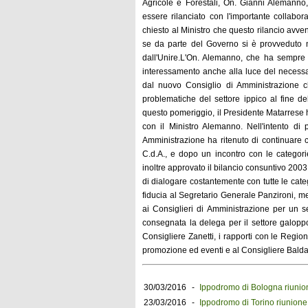
Agricole e Forestali, On. Gianni Alemanno,
essere rilanciato con l'importante collabora
chiesto al Ministro che questo rilancio avve
se da parte del Governo si è provveduto n
dall'Unire.L'On. Alemanno, che ha sempre d
interessamento anche alla luce del necess
dal nuovo Consiglio di Amministrazione ch
problematiche del settore ippico al fine de
questo pomeriggio, il Presidente Matarrese h
con il Ministro Alemanno. Nell'intento di p
Amministrazione ha ritenuto di continuare 
C.d.A., e dopo un incontro con le categorie
inoltre approvato il bilancio consuntivo 200
di dialogare costantemente con tutte le categ
fiducia al Segretario Generale Panzironi, m
ai Consiglieri di Amministrazione per un s
consegnata la delega per il settore galoppo ed
Consigliere Zanetti, i rapporti con le Region
promozione ed eventi e al Consigliere Baldarel
30/03/2016
-
Ippodromo di Bologna riunio
23/03/2016
-
Ippodromo di Torino riunione