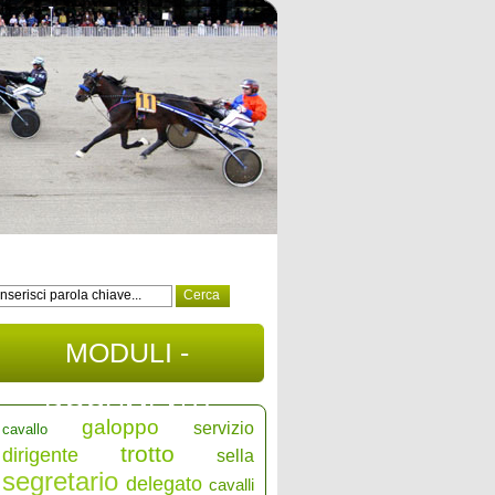
MODULI -
DOCUMENTI
galoppo
servizio
cavallo
trotto
dirigente
sella
segretario
delegato
cavalli