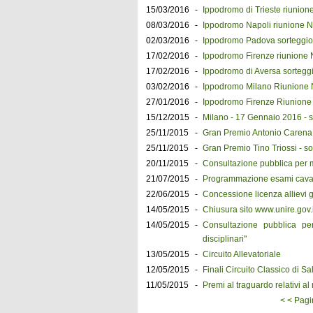
15/03/2016
-
Ippodromo di Trieste riunion
08/03/2016
-
Ippodromo Napoli riunione N
02/03/2016
-
Ippodromo Padova sorteggio 
17/02/2016
-
Ippodromo Firenze riunione 
17/02/2016
-
Ippodromo di Aversa sorteggi
03/02/2016
-
Ippodromo Milano Riunione N
27/01/2016
-
Ippodromo Firenze Riunione 
15/12/2015
-
Milano - 17 Gennaio 2016 - so
25/11/2015
-
Gran Premio Antonio Carena -
25/11/2015
-
Gran Premio Tino Triossi - so
20/11/2015
-
Consultazione pubblica per 
21/07/2015
-
Programmazione esami cavalie
22/06/2015
-
Concessione licenza allievi g
14/05/2015
-
Chiusura sito www.unire.gov.i
14/05/2015
-
Consultazione pubblica per
disciplinari"
13/05/2015
-
Circuito Allevatoriale
12/05/2015
-
Finali Circuito Classico di Sa
11/05/2015
-
Premi al traguardo relativi a
< < Pagi