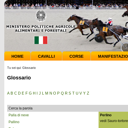
HOME
CAVALLI
CORSE
MANIFESTAZIO
Tu sei qui:
Glossario
Glossario
A
B
C
D
E
F
G
H
I
J
L
M
N
O
P
Q
R
S
T
U
V
Y
Z
Cerca la parola
Palla di neve
Perlino
vedi Sauro-tortore
Pallino