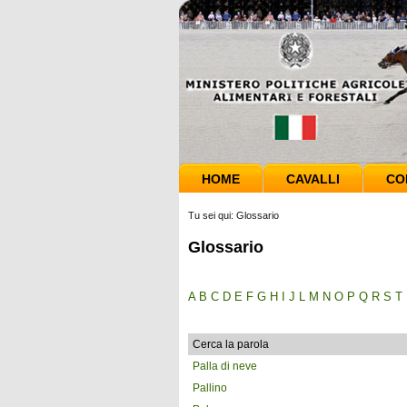
HOME
CAVALLI
CO
Tu sei qui:
Glossario
Glossario
A
B
C
D
E
F
G
H
I
J
L
M
N
O
P
Q
R
S
T
Cerca la parola
Palla di neve
Pallino