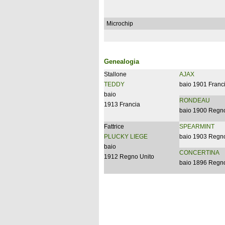
Microchip
Genealogia
Stallone
AJAX
TEDDY
baio 1901 Franc
baio
RONDEAU
1913 Francia
baio 1900 Regno
Fattrice
SPEARMINT
PLUCKY LIEGE
baio 1903 Regno
baio
CONCERTINA
1912 Regno Unito
baio 1896 Regno