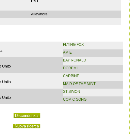
P.S.I.
Allevatore
FLYING FOX
ia
AMIE
BAY RONALD
 Unito
DOREMI
CARBINE
 Unito
MAID OF THE MINT
ST SIMON
 Unito
COMIC SONG