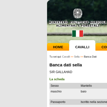
HOME
CAVALLI
CO
Tu sei qui:
Cavalli
>>
Sella
>>
Banca Dati
Banca dati sella
SIR GALLAHAD
La scheda
Sesso
Mantello
maschio
baio
Passaporto
Iscritto nella sezion