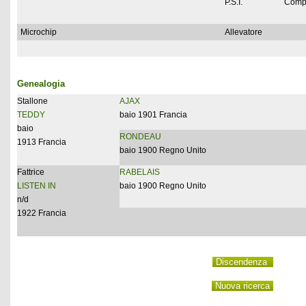
P.S.I.
Comp
Microchip
Allevatore
Genealogia
Stallone
AJAX
TEDDY
baio 1901 Francia
baio
RONDEAU
1913 Francia
baio 1900 Regno Unito
Fattrice
RABELAIS
LISTEN IN
baio 1900 Regno Unito
n/d
1922 Francia