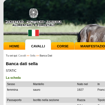
HOME
CAVALLI
CORSE
MANIFESTAZIO
Tu sei qui:
Cavalli
>>
Sella
>>
Banca Dati
Banca dati sella
STATIC
La scheda
Sesso
Mantello
Nato nel
In
femmina
sauro
1927
Franc
Passaporto
Iscritto nella sezione
Razza
Tipolo