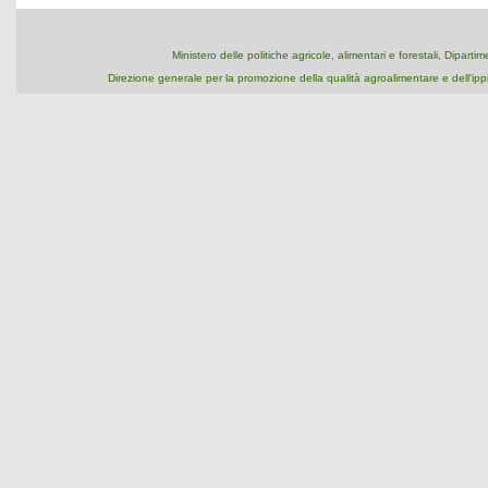
Ministero delle politiche agricole, alimentari e forestali, Dipart
Direzione generale per la promozione della qualità agroalimentare e dell'