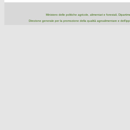
Ministero delle politiche agricole, alimentari e forestali, Dipart
Direzione generale per la promozione della qualità agroalimentare e dell'