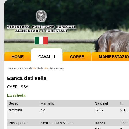
HOME
CAVALLI
CORSE
MANIFESTAZIO
Tu sei qui:
Cavalli
>>
Sella
>>
Banca Dati
Banca dati sella
CAERLISSA
La scheda
Sesso
Mantello
Nato nel
In
femmina
n/d
1935
N. D.
Passaporto
Iscritto nella sezione
Razza
Tipolo