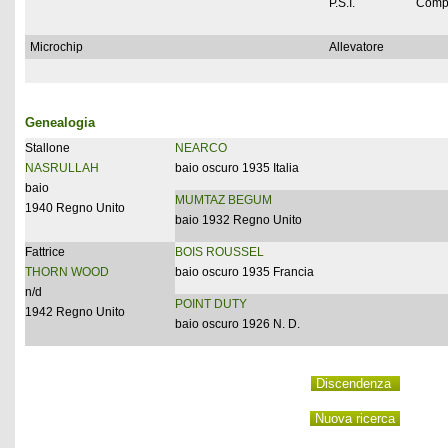
P.S.I.
Comp
Microchip
Allevatore
Genealogia
Stallone
NEARCO
NASRULLAH
baio oscuro 1935 Italia
baio
MUMTAZ BEGUM
1940 Regno Unito
baio 1932 Regno Unito
Fattrice
BOIS ROUSSEL
THORN WOOD
baio oscuro 1935 Francia
n/d
POINT DUTY
1942 Regno Unito
baio oscuro 1926 N. D.