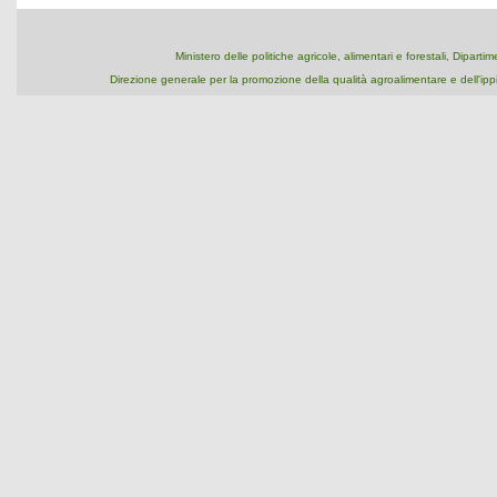
Ministero delle politiche agricole, alimentari e forestali, Dipart
Direzione generale per la promozione della qualità agroalimentare e dell'