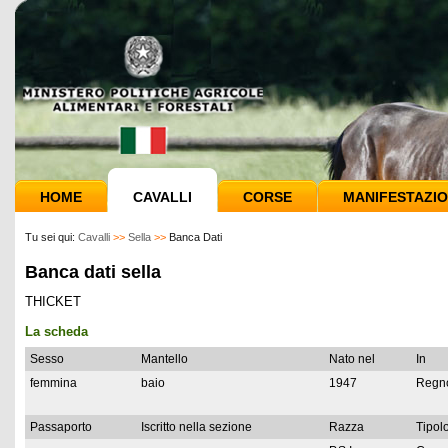
HOME
CAVALLI
CORSE
MANIFESTAZIO
Tu sei qui:
Cavalli
>>
Sella
>>
Banca Dati
Banca dati sella
THICKET
La scheda
Sesso
Mantello
Nato nel
In
femmina
baio
1947
Regno
Passaporto
Iscritto nella sezione
Razza
Tipolo