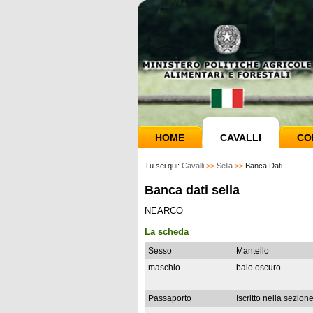
HOME
CAVALLI
CO
Tu sei qui:
Cavalli
>>
Sella
>>
Banca Dati
Banca dati sella
NEARCO
La scheda
Sesso
Mantello
maschio
baio oscuro
Passaporto
Iscritto nella sezion